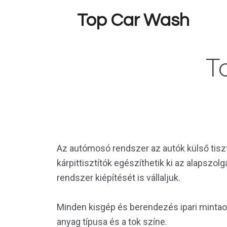
Skip
Top Car Wash
to
content
T
Az autómosó rendszer az autók külső tiszt
kárpittisztítók egészíthetik ki az alapszo
rendszer kiépítését is vállaljuk.
Minden kisgép és berendezés ipari mintaolt
anyag típusa és a tok színe.