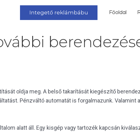
Integető reklámbábu
Főoldal
R
ovábbi berendezés
ítását oldja meg. A belső takarítását kiegészítő berende
lgáltatást. Pénzváltó automatát is forgalmazunk. Valamin
alom alatt áll. Egy kisgép vagy tartozék kapcsán kiválasz