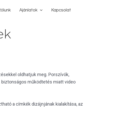
ólunk
Ajánlatok
Kapcsolat
ek
zésekkel oldhatjuk meg. Porszívók,
t a biztonságos működtetés miatt video
tható a címkék dizájnjának kialakítása, az