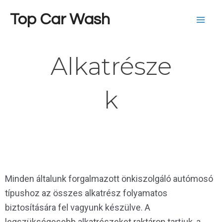
Skip
Mai
Top Car Wash
to
Men
content
Alkatrésze
k
Minden általunk forgalmazott önkiszolgáló autómosó
típushoz az összes alkatrész folyamatos
biztosítására fel vagyunk készülve. A
legszükségesebb alkatrészeket raktáron tartjuk, a