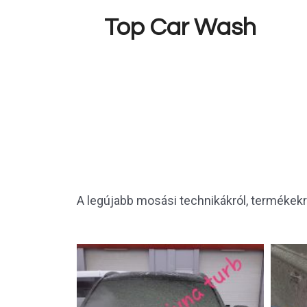
Skip
Top Car Wash
to
content
A legújabb mosási technikákról, termékekről 