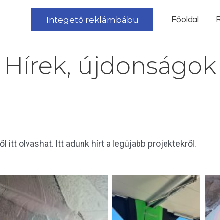
Integető reklámbábu
Főoldal
R
Hírek, újdonságok
itt olvashat. Itt adunk hírt a legújabb projektekről.